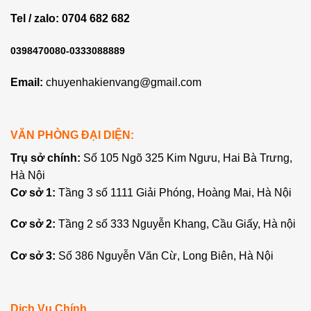
Tel / zalo: 0704 682 682
0398470080-0333088889
Email:
chuyenhakienvang@gmail.com
VĂN PHÒNG ĐẠI DIỆN:
Trụ sở chính:
Số 105 Ngõ 325 Kim Ngưu, Hai Bà Trưng,
Hà Nội
Cơ sở 1:
Tầng 3 số 1111 Giải Phóng, Hoàng Mai, Hà Nội
Cơ sở 2:
Tầng 2 số 333 Nguyễn Khang, Cầu Giấy, Hà nội
Cơ sở 3:
Số 386 Nguyễn Văn Cừ, Long Biên, Hà Nội
Dịch Vụ Chính