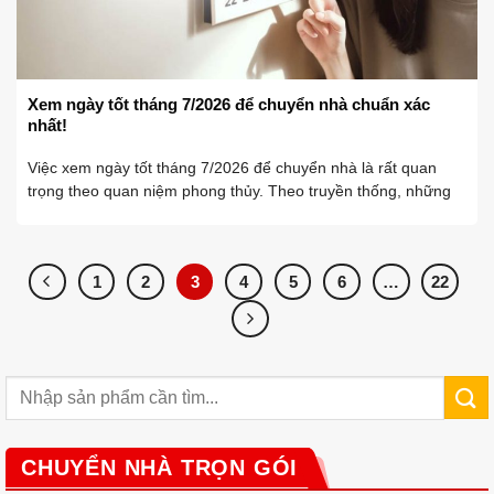
Xem ngày tốt tháng 7/2026 để chuyển nhà chuẩn xác
nhất!
Việc xem ngày tốt tháng 7/2026 để chuyển nhà là rất quan
trọng theo quan niệm phong thủy. Theo truyền thống, những
ngày hoàng đạo và sao tốt sẽ mang lại may mắn và thuận lợi
cho việc chuyển nhà. ...
1
2
3
4
5
6
…
22
CHUYỂN NHÀ TRỌN GÓI