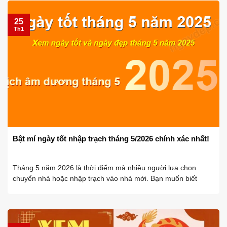
25
Th1
Bật mí ngày tốt nhập trạch tháng 5/2026 chính xác nhất!
Tháng 5 năm 2026 là thời điểm mà nhiều người lựa chọn
chuyển nhà hoặc nhập trạch vào nhà mới. Bạn muốn biết
ngày nào là tốt nhất để nhập trạch trong tháng 5 năm 2026?
Hãy đọc bài viết ...