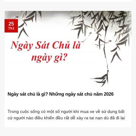
đẹp ...
25
Th1
Ngày sát chủ là gì? Những ngày sát chủ năm 2026
Trong cuộc sống có một số người khi mua xe về sử dụng bất
cứ người nào điều khiển đều rất dễ xảy ra tai nạn dù đã đi lại
rất cẩn thận. Mà sau khi mỗi lần tai nạn ...