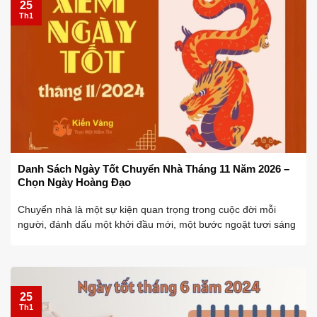
25
Th1
Danh Sách Ngày Tốt Chuyển Nhà Tháng 11 Năm 2026 –
Chọn Ngày Hoàng Đạo
Chuyển nhà là một sự kiện quan trọng trong cuộc đời mỗi
người, đánh dấu một khởi đầu mới, một bước ngoặt tươi sáng
cho gia đình. Để có được một cuộc sống mới thuận lợi, nhiều
người thường lựa ...
25
Th1