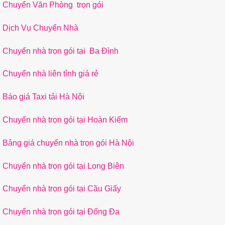
Chuyển Văn Phòng trọn gói
Dịch Vụ Chuyển Nhà
Chuyển nhà trọn gói tại Ba Đình
Chuyển nhà liên tỉnh giá rẻ
Báo giá Taxi tải Hà Nội
Chuyển nhà trọn gói tại Hoàn Kiếm
Bảng giá chuyển nhà trọn gói Hà Nội
Chuyển nhà trọn gói tại Long Biên
Chuyển nhà trọn gói tại Cầu Giấy
Chuyển nhà trọn gói tại Đống Đa