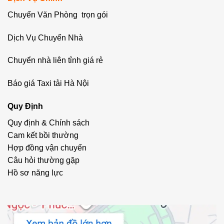
Chuyển Văn Phòng trọn gói
Dịch Vụ Chuyển Nhà
Chuyển nhà liên tỉnh giá rẻ
Báo giá Taxi tải Hà Nội
Quy Định
Quy định & Chính sách
Cam kết bồi thường
Hợp đồng vận chuyển
Câu hỏi thường gặp
Hồ sơ năng lực