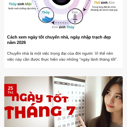
Cách xem ngày tốt chuyển nhà, ngày nhập trạch đẹp
năm 2026
Chuyển nhà là một việc trọng đại của đời người. Vì thế nên
việc này cần được thực hiện vào những “ngày lành tháng tốt”.
Tuy nhiên, không phải ai cũng biết cách xem ngày tốt chuyển
nhà để đem ...
25
Th1