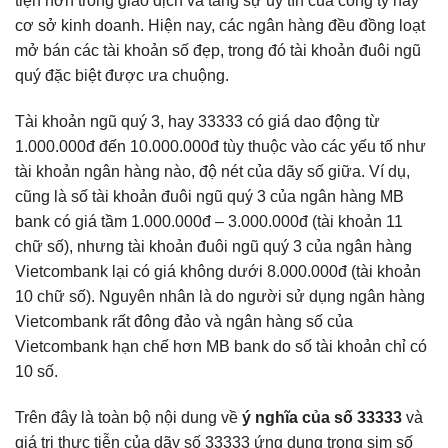
tiện hơn trong giao dịch và tăng sự uy tín của công ty hay
cơ sở kinh doanh. Hiện nay, các ngân hàng đều đồng loạt
mở bán các tài khoản số đẹp, trong đó tài khoản đuôi ngũ
quý đặc biệt được ưa chuộng.
Tài khoản ngũ quý 3, hay 33333 có giá dao động từ
1.000.000đ đến 10.000.000đ tùy thuộc vào các yếu tố như
tài khoản ngân hàng nào, độ nét của dãy số giữa. Ví dụ,
cũng là số tài khoản đuôi ngũ quý 3 của ngân hàng MB
bank có giá tầm 1.000.000đ – 3.000.000đ (tài khoản 11
chữ số), nhưng tài khoản đuôi ngũ quý 3 của ngân hàng
Vietcombank lại có giá không dưới 8.000.000đ (tài khoản
10 chữ số). Nguyên nhân là do người sử dụng ngân hàng
Vietcombank rất đông đảo và ngân hàng số của
Vietcombank hạn chế hơn MB bank do số tài khoản chỉ có
10 số.
Trên đây là toàn bộ nội dung về
ý nghĩa của số 33333
và
giá trị thực tiễn của dãy số 33333 ứng dụng trong sim số