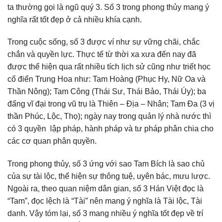
ta thường gọi là ngũ quý 3. Số 3 trong phong thủy mang ý
nghĩa rất tốt đẹp ở cả nhiều khía cạnh.
Trong cuộc sống, số 3 được ví như sự vững chãi, chắc
chắn và quyền lực. Thực tế từ thời xa xưa đến nay đã
được thể hiện qua rất nhiều tích lịch sử cũng như triết học
cổ điển Trung Hoa như: Tam Hoàng (Phục Hy, Nữ Oa và
Thần Nông); Tam Công (Thái Sư, Thái Bảo, Thái Úy); ba
đấng vĩ đại trong vũ trụ là Thiên – Địa – Nhân; Tam Đa (3 vị
thần Phúc, Lộc, Thọ); ngày nay trong quản lý nhà nước thì
có 3 quyền lập pháp, hành pháp và tư pháp phân chia cho
các cơ quan phân quyền.
Trong phong thủy, số 3 ứng với sao Tam Bích là sao chủ
của sự tài lộc, thể hiện sự thông tuệ, uyên bác, mưu lược.
Ngoài ra, theo quan niệm dân gian, số 3 Hán Việt đọc là
“Tam”, đọc lệch là “Tài” nên mang ý nghĩa là Tài lộc, Tài
danh. Vậy tóm lại, số 3 mang nhiều ý nghĩa tốt đẹp về trí