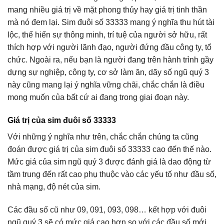
mang nhiều giá trị về mặt phong thủy hay giá trị tinh thần
mà nó đem lại. Sim đuôi số 33333 mang ý nghĩa thu hút tài
lộc, thể hiển sự thông minh, trí tuệ của người sở hữu, rất
thích hợp với người lãnh đạo, người đứng đầu công ty, tổ
chức. Ngoài ra, nếu bạn là người đang trên hành trình gầy
dựng sự nghiệp, công ty, cơ sở làm ăn, dãy số ngũ quý 3
này cũng mang lại ý nghĩa vững chãi, chắc chắn là điều
mong muốn của bất cứ ai đang trong giai đoạn này.
Giá trị của sim đuôi số 33333
Với những ý nghĩa như trên, chắc chắn chúng ta cũng
đoán được giá trị của sim đuôi số 33333 cao đến thế nào.
Mức giá của sim ngũ quý 3 được đánh giá là dao động từ
tầm trung đến rất cao phụ thuộc vào các yếu tố như đầu số,
nhà mạng, độ nét của sim.
Các đầu số cũ như 09, 091, 093, 098… kết hợp với đuôi
ngũ quý 3 sẽ có mức giá cao hơn so với các đầu số mới