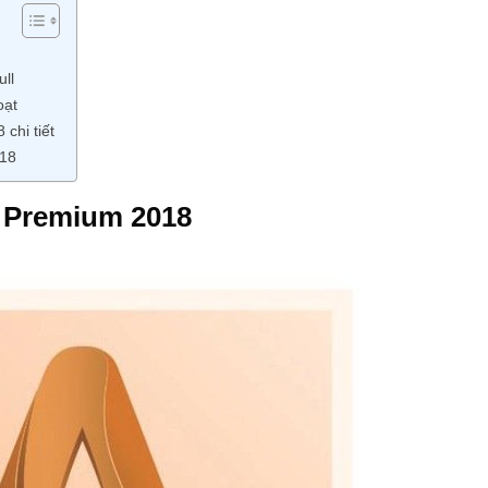
ll
oạt
chi tiết
018
m Premium 2018