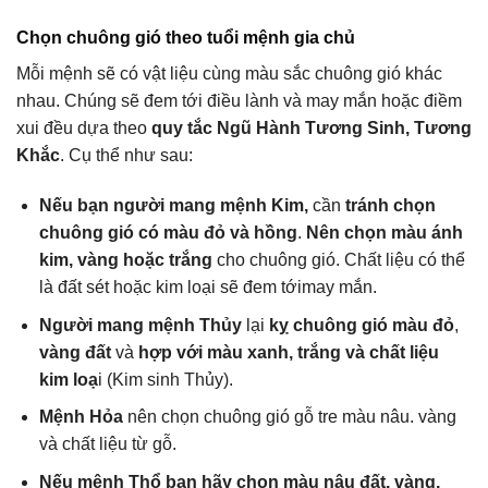
Chọn chuông gió theo tuổi mệnh gia chủ
Mỗi mệnh sẽ có vật liệu cùng màu sắc chuông gió khác
nhau. Chúng sẽ đem tới điều lành và may mắn hoặc điềm
xui đều dựa theo
quy tắc Ngũ Hành Tương Sinh, Tương
Khắc
. Cụ thể như sau:
Nếu bạn người mang mệnh Kim,
cần
tránh chọn
chuông gió có màu đỏ và hồng
.
Nên chọn màu ánh
kim, vàng hoặc trắng
cho chuông gió. Chất liệu có thể
là đất sét hoặc kim loại sẽ đem tớimay mắn.
Người mang mệnh Thủy
lại
kỵ
chuông gió màu đỏ
,
vàng đất
và
hợp với màu xanh, trắng và chất liệu
kim loạ
i (Kim sinh Thủy).
Mệnh Hỏa
nên chọn chuông gió gỗ tre màu nâu. vàng
và chất liệu từ gỗ.
Nếu mệnh Thổ bạn hãy chọn màu nâu đất, vàng,