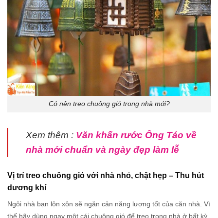
Có nên treo chuông gió trong nhà mới?
Xem thêm :
Văn khấn rước Ông Táo về
nhà mới chuẩn và ngày đẹp làm lễ
Vị trí treo chuông gió với nhà nhỏ, chật hẹp – Thu hút
dương khí
Ngôi nhà bạn lộn xộn sẽ ngăn cản năng lượng tốt của căn nhà. Vì
thế hãy dùng ngay một cái chuông gió để treo trong nhà ở bất kỳ