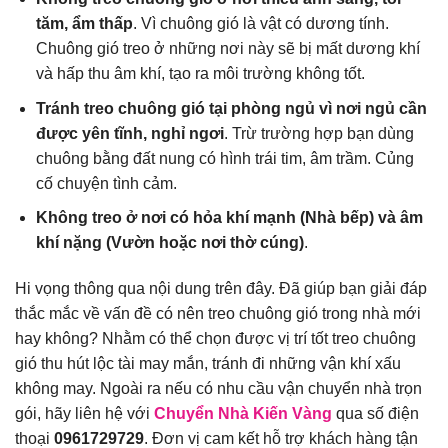
tăm, ẩm thấp
. Vì chuông gió là vật có dương tính.
Chuông gió treo ở những nơi này sẽ bị mất dương khí
và hấp thu âm khí, tạo ra môi trường không tốt.
Tránh treo chuông gió tại phòng ngủ vì nơi ngủ cần
được yên tĩnh, nghỉ ngơi
. Trừ trường hợp bạn dùng
chuông bằng đất nung có hình trái tim, âm trầm. Củng
cố chuyện tình cảm.
Không treo ở nơi có hỏa khí mạnh (Nhà bếp) và âm
khí nặng (Vườn hoặc nơi thờ cúng)
.
Hi vọng thông qua nội dung trên đây. Đã giúp bạn giải đáp
thắc mắc về vấn đề có nên treo chuông gió trong nhà mới
hay không? Nhằm có thể chọn được vị trí tốt treo chuông
gió thu hút lộc tài may mắn, tránh đi những vận khí xấu
không may. Ngoài ra nếu có nhu cầu vận chuyển nhà trọn
gói, hãy liên hệ với
Chuyển Nhà Kiến Vàng
qua số điện
thoại
0961729729
. Đơn vị cam kết hỗ trợ khách hàng tận