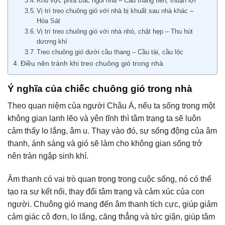
Khu vực phía Bắc ngôi nhà – Cầu thăng tiến, thuận lợi
Vị trí treo chuông gió với nhà bị khuất sau nhà khác –
Hóa Sát
Vị trí treo chuông gió với nhà nhỏ, chật hẹp – Thu hút
dương khí
Treo chuông gió dưới cầu thang – Cầu tài, cầu lộc
Điều nên tránh khi treo chuông gió trong nhà
Ý nghĩa của chiếc chuông gió trong nhà
Theo quan niệm của người Châu Á, nếu ta sống trong một
không gian lạnh lẽo và yên tĩnh thì tâm trạng ta sẽ luôn
cảm thấy lo lắng, âm u. Thay vào đó, sự sống động của âm
thanh, ánh sáng và gió sẽ làm cho không gian sống trở
nên tràn ngập sinh khí.
Âm thanh có vai trò quan trọng trong cuộc sống, nó có thể
tạo ra sự kết nối, thay đổi tâm trạng và cảm xúc của con
người. Chuông gió mang đến âm thanh tích cực, giúp giảm
cảm giác cô đơn, lo lắng, căng thẳng và tức giận, giúp tâm