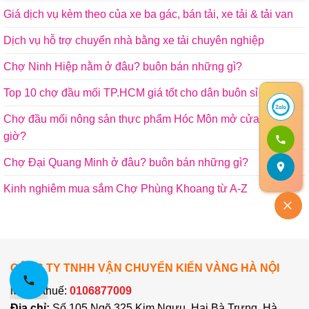
Giá dịch vụ kèm theo của xe ba gác, bán tải, xe tải & tải van
Dịch vụ hỗ trợ chuyển nhà bằng xe tải chuyên nghiệp
Chợ Ninh Hiệp nằm ở đâu? buôn bán những gì?
Top 10 chợ đầu mối TP.HCM giá tốt cho dân buôn sỉ
Chợ đầu mối nông sản thực phẩm Hóc Môn mở cửa mấy
giờ?
Chợ Đại Quang Minh ở đâu? buôn bán những gì?
Kinh nghiêm mua sắm Chợ Phùng Khoang từ A-Z
CÔNG TY TNHH VẬN CHUYỂN KIẾN VÀNG HÀ NỘI
Mã số thuế:
0106877009
Địa chỉ:
Số 105 Ngõ 325 Kim Ngưu, Hai Bà Trưng, Hà