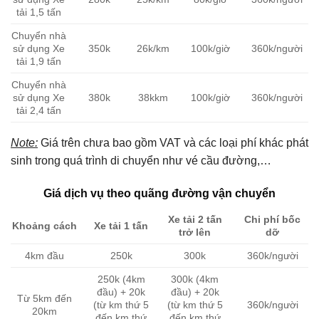
tải 1,5 tấn
Chuyển nhà
sử dụng Xe
350k
26k/km
100k/giờ
360k/người
tải 1,9 tấn
Chuyển nhà
sử dụng Xe
380k
38kkm
100k/giờ
360k/người
tải 2,4 tấn
Note:
Giá trên chưa bao gồm VAT và các loại phí khác phát
sinh trong quá trình di chuyển như vé cầu đường,…
Giá dịch vụ theo quãng đường vận chuyển
Xe tải 2 tấn
Chi phí bốc
Khoảng cách
Xe tải 1 tấn
trở lên
dỡ
4km đầu
250k
300k
360k/người
250k (4km
300k (4km
đầu) + 20k
đầu) + 20k
Từ 5km đến
(từ km thứ 5
(từ km thứ 5
360k/người
20km
đến km thứ
đến km thứ