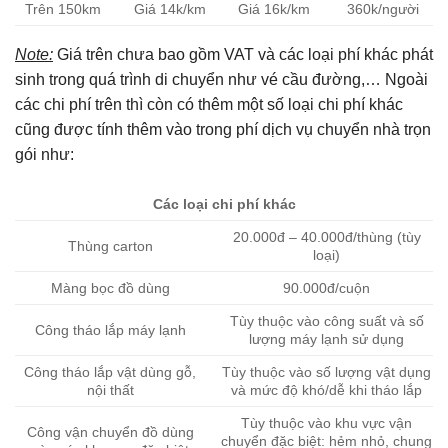
Trên 150km
Giá 14k/km
Giá 16k/km
360k/người
Note:
Giá trên chưa bao gồm VAT và các loại phí khác phát
sinh trong quá trình di chuyển như vé cầu đường,… Ngoài
các chi phí trên thì còn có thêm một số loại chi phí khác
cũng được tính thêm vào trong phí dịch vụ chuyển nhà trọn
gói như:
Các loại chi phí khác
20.000đ – 40.000đ/thùng (tùy
Thùng carton
loại)
Màng bọc đồ dùng
90.000đ/cuộn
Tùy thuộc vào công suất và số
Công tháo lắp máy lạnh
lượng máy lạnh sử dụng
Công tháo lắp vật dùng gỗ,
Tùy thuộc vào số lượng vật dụng
nội thất
và mức độ khó/dễ khi tháo lắp
Tùy thuộc vào khu vực vận
Công vận chuyển đồ dùng
chuyển đặc biệt: hẻm nhỏ, chung