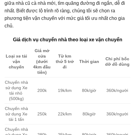
giữa nhà cũ cà nhà mới, tìm quãng đường đi ngắn, dễ đi
nhất. Biết được lộ trình rõ ràng, chúng tôi sẽ chọn ra
phương tiện vận chuyển với mức giá tối ưu nhất cho gia
chủ.
Giá dịch vụ chuyển nhà theo loại xe vận chuyển
Giá mở
Loại xe tải
cửa
Từ km
Chi phí bốc
vận
(dưới
thứ 5 trở
Thời gian
dỡ đồ dùng
chuyển
4km đầu
đi
tiên)
Chuyển nhà
sử dụng Xe
200k
19k/km
80k/giờ
360k/người
tải nhỏ
(500kg)
Chuyển nhà
sử dụng Xe
250k
22k/km
80kgiờ
360k/người
tải 1 tấn
Chuyển nhà
sử dụng Xe
280k
25k/km
80k/giờ
360k/người