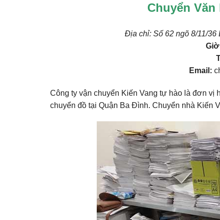
Chuyển Văn 
Địa chỉ: Số 62 ngõ 8/11/3
Giờ
T
Email:
c
Công ty vận chuyển Kiến Vang tự hào là đơn vị 
chuyển đồ tại Quận Ba Đình. Chuyển nhà Kiến Va