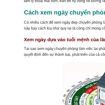
tâm lý thoải mái hơn, tràn trề hy vọng về tương l
Cách xem ngày chuyển phòn
Có nhiều cách để xem ngày đẹp chuyển phòng l
này hay cách kia như quy lại là cũng chỉ mong c
Xem ngày dựa vào tuổi mệnh của lã
Tại sao xem ngày chuyển phòng làm việc lại phải
quyết định đến sự thành bại, phát triển của cả c