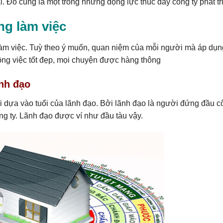
ai. Đó cũng là một trong những động lực thúc đẩy công ty phát tr
g làm việc
àm việc. Tuỳ theo ý muốn, quan niệm của mỗi người mà áp dụn
ông việc tốt đẹp, mọi chuyện được hàng thông
nh đạo
 dựa vào tuổi của lãnh đạo. Bởi lãnh đạo là người đứng đầu cô
ông ty. Lãnh đạo được ví như đầu tàu vậy.