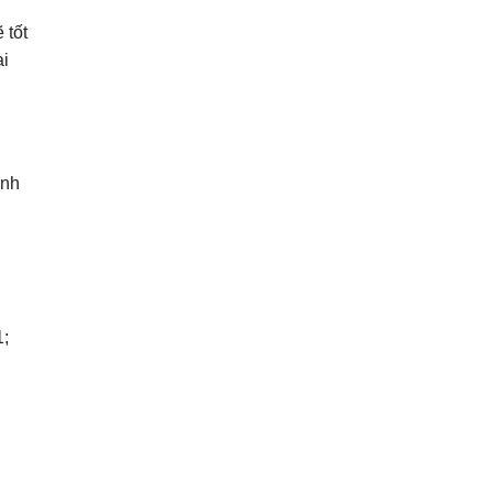
 tốt
ại
ình
1;