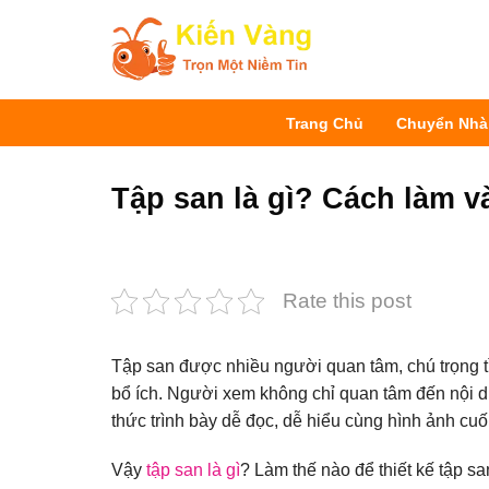
Bỏ
qua
nội
dung
Trang Chủ
Chuyển Nhà
Tập san là gì? Cách làm và
Rate this post
Tập san được nhiều người quan tâm, chú trọng tìm
bổ ích. Người xem không chỉ quan tâm đến nội d
thức trình bày dễ đọc, dễ hiểu cùng hình ảnh cuố
Vậy
tập san là gì
? Làm thế nào để thiết kế tập s