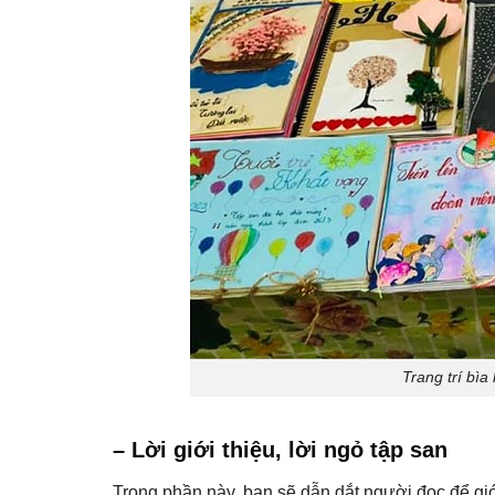
Trang trí bìa
– Lời giới thiệu, lời ngỏ tập san
Trong phần này, bạn sẽ dẫn dắt người đọc để giớ