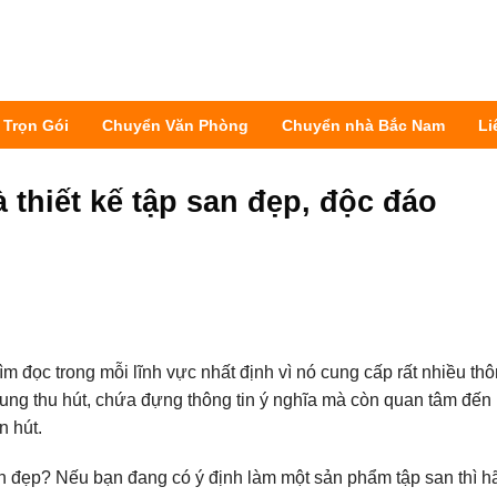
 Trọn Gói
Chuyển Văn Phòng
Chuyển nhà Bắc Nam
Li
 thiết kế tập san đẹp, độc đáo
 đọc trong mỗi lĩnh vực nhất định vì nó cung cấp rất nhiều thô
ung thu hút, chứa đựng thông tin ý nghĩa mà còn quan tâm đến
n hút.
an đẹp? Nếu bạn đang có ý định làm một sản phẩm tập san thì h