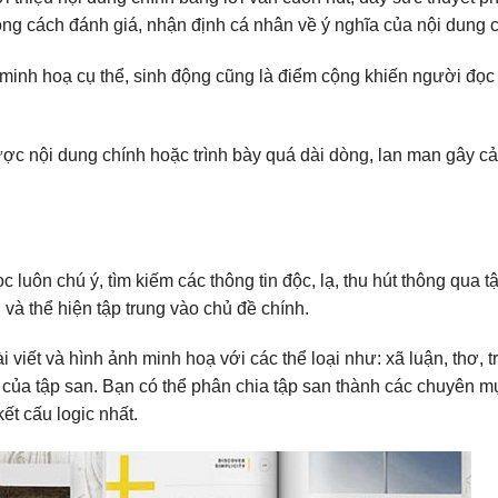
ng cách đánh giá, nhận định cá nhân về ý nghĩa của nội dung c
ụ minh hoạ cụ thể, sinh động cũng là điểm cộng khiến người đọc
.
ược nội dung chính hoặc trình bày quá dài dòng, lan man gây c
luôn chú ý, tìm kiếm các thông tin độc, lạ, thu hút thông qua t
và thể hiện tập trung vào chủ đề chính.
 viết và hình ảnh minh hoạ với các thể loại như: xã luận, thơ, t
ề của tập san. Bạn có thể phân chia tập san thành các chuyên m
kết cấu logic nhất.