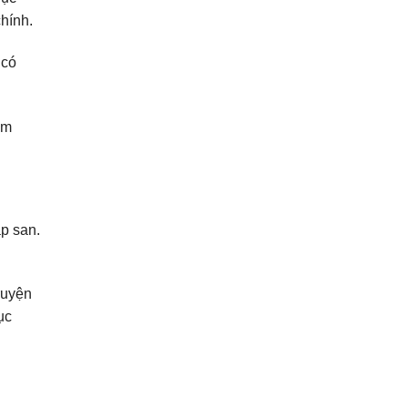
hính.
 có
ảm
ập san.
ruyện
ục