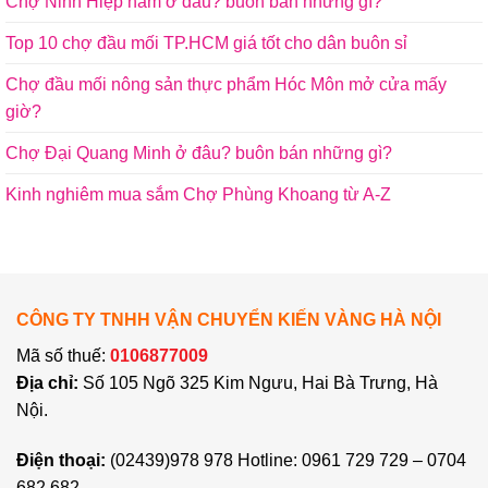
Chợ Ninh Hiệp nằm ở đâu? buôn bán những gì?
Top 10 chợ đầu mối TP.HCM giá tốt cho dân buôn sỉ
Chợ đầu mối nông sản thực phẩm Hóc Môn mở cửa mấy
giờ?
Chợ Đại Quang Minh ở đâu? buôn bán những gì?
Kinh nghiêm mua sắm Chợ Phùng Khoang từ A-Z
CÔNG TY TNHH VẬN CHUYỂN KIẾN VÀNG HÀ NỘI
Mã số thuế:
0106877009
Địa chỉ:
Số 105 Ngõ 325 Kim Ngưu, Hai Bà Trưng, Hà
Nội.
Điện thoại:
(02439)978 978 Hotline: 0961 729 729 – 0704
682 682